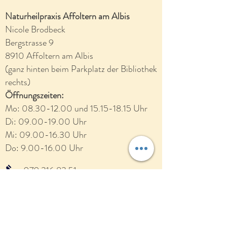
Naturheilpraxis Affoltern am Albis
Nicole Brodbeck
Bergstrasse 9
8910 Affoltern am Albis
(ganz hinten beim Parkplatz der Bibliothek
rechts)
Öffnungszeiten:
Mo:
08.30-12.00
und
15.15-18.15
Uhr
Di:
09.00-19.00
Uhr
Mi:
09.00-16.30
Uhr
Do:
9.00-16.00
Uhr
079 316 83 51
info@naturheilpraxis-affoltern.ch
Für Ärzte und Therapeuten
:
Über das verschlüsselte HIN-Netzwerk