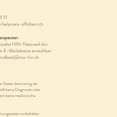
3 51
heilpraxis-affoltern.ch
erapeuten
:
üsselte HIN-Netzwerk bin
er E-Mailadresse erreichbar:
-brodbeck@nvs-hin.ch
er Seiten dient einzig der
tellt keine Diagnosen oder
tzt keine medizinische
nungszeiten vorbehalten.