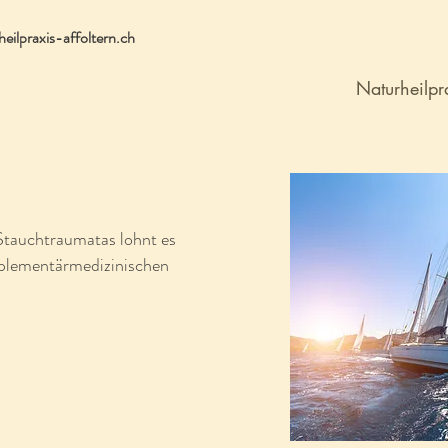
eilpraxis-affoltern.ch
Naturheilpr
Stauchtraumatas lohnt es
mplementärmedizinischen