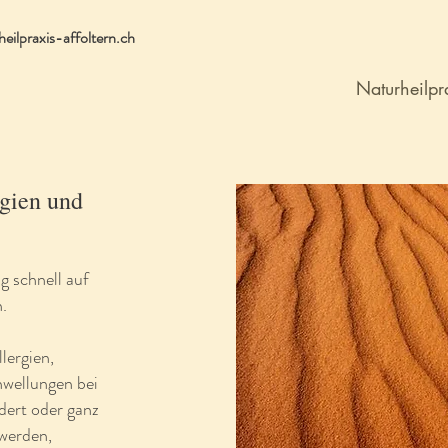
eilpraxis-affoltern.ch
Naturheilpr
gien und
g schnell auf
n.
lergien,
hwellungen bei
dert oder ganz
werden,