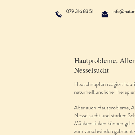
079 316 83 51
info@naturh
Hautprobleme, Aller
Nesselsucht
Heuschnupfen reagiert häufi
naturheilkundliche Therapie
Aber auch Hautprobleme, Al
Nesselsucht und starken Sc
Mückensticken können gelin
zum verschwinden gebracht 