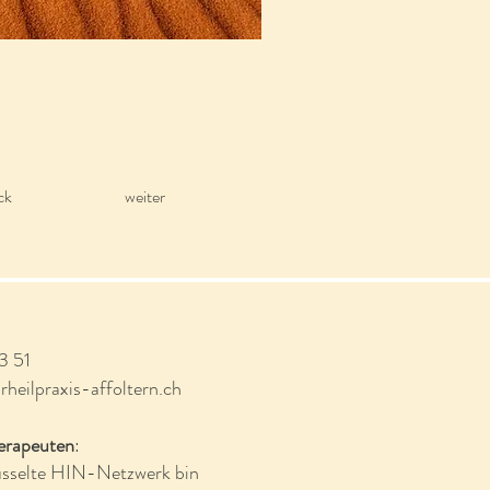
ck
weiter
3 51
heilpraxis-affoltern.ch
erapeuten
:
üsselte HIN-Netzwerk bin