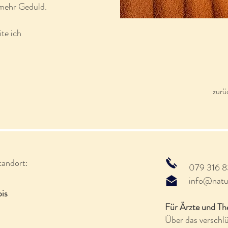
 mehr Geduld.
ite ich
zurü
tandort:
079 316 8
info@natur
bis
Für Ärzte und Th
Über das verschl