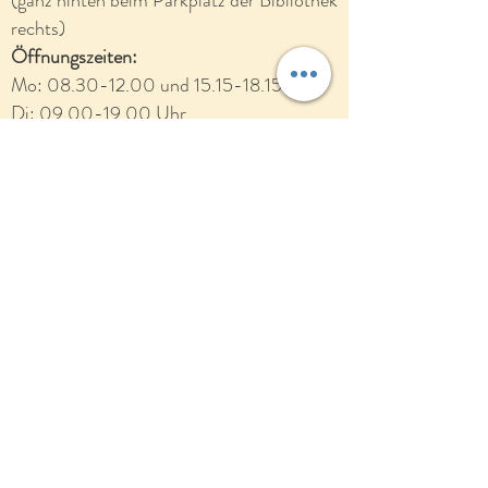
(ganz hinten beim Parkplatz der Bibliothek
rechts)
Öffnungszeiten:
Mo:
08.30-12.00
und
15.15-18.15
Uhr
Di:
09.00-19.00
Uhr
Mi:
09.00-16.30
Uhr
Do:
9.00-16.00
Uhr
079 316 83 51
info@naturheilpraxis-affoltern.ch
Für Ärzte und Therapeuten
:
Über das verschlüsselte HIN-Netzwerk
bin ich unter folgender E-Mailadresse
erreichbar:
naturheilpraxis-brodbeck@nvs-hin.ch
Info: Der Inhalt dieser Seiten dient einzig der
Information. Sie erstellt keine Diagnosen oder
Beratungen und ersetzt keine medizinische